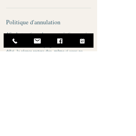
Politique d'annulation
Afin de garantir une bonne organisation, merci
de me prévenir au moins 48h à l’avance pour
toute annulation ou reprogrammation. Sans ce
délai, la séance restera due, même si vous ne
pouvez pas y participer.
Coordonnées
0783228107
ciskoe.art@gmail.com
52 Rue Principale, 67480 Rœschwoog, France