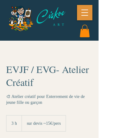
EVJF / EVG- Atelier
Créatif
🎨 Atelier créatif pour Enterrement de vie de
jeune fille ou garçon
sur
devis
3 h
3
sur devis ~15€/pers
~15€/pers
h