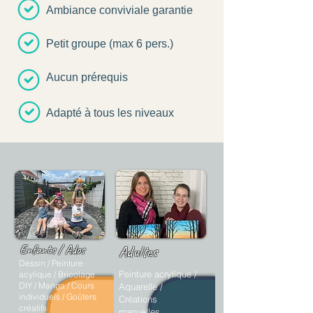
Ambiance conviviale garantie
Petit groupe (max 6 pers.)
Aucun prérequis
Adapté à tous les niveaux
Enfants / Ados
Adultes
Dessin / Peinture
Peinture acrylique /
acylique / Bricolage
DIY / Manga / Cours
Aquarelle /
individuels / Goûters
Créations
créatifs
manuelles