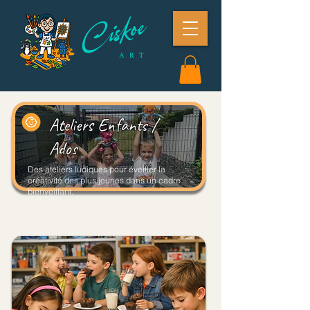
Ateliers Enfants /
Ados
Des ateliers ludiques pour éveiller la
créativité des plus jeunes dans un cadre
bienveillant.