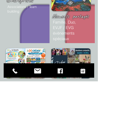
Associations / Team
building
Moments
partagés
Famille, Duo,
EVJF / EVG
évènements
spéciaux
Atelier été
2026
Atelier à
Thème
Camping du Staedly
Ateliers saisonniers
Campind les bords du
toute l'année
Rhin à Seltz
Prêt à créer ?
Réservez votre place en quelques