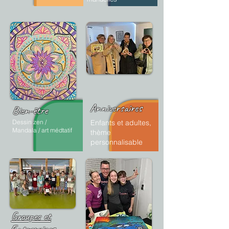
Anniversaires
Bien-être
Dessin zen /
Enfants et adultes,
Mandala /
art médtatif
thème
personnalisable
Groupes et
Entreprises