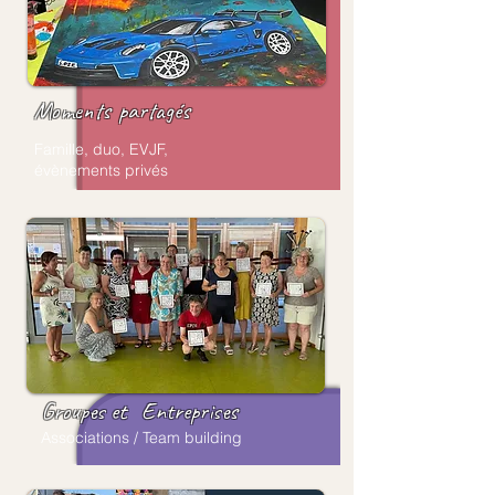
Moments
partagés
Famille, duo, EVJF,
évènements privés
Groupes et
Entreprises
Associations / Team building