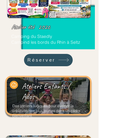
Atelier été
2026
Camping du Staedly
Campind les bords du Rhin à Seltz
Réserver
Ateliers Enfants /
Ados
Des ateliers ludiques pour éveiller la
créativité des plus jeunes dans un cadre
bienveillant.