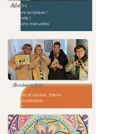
Adultes
Peinture acrylique /
Aquarelle /
Créations manuelles
Anniversaires
Enfants et adultes, thème
personnalisable