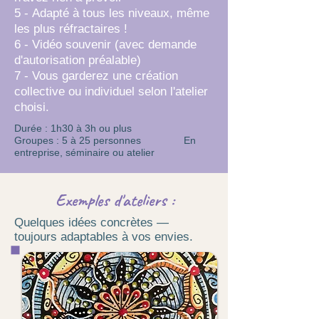
5 -
Adapté à tous les niveaux, même
les plus réfractaires !
6 - Vidéo souvenir (avec demande
d'autorisation préalable)
7 - Vous garderez une création
collective ou individuel selon l'atelier
choisi.
Durée : 1h30 à 3h ou plus
Groupes : 5 à 25 personnes En
entreprise, séminaire ou atelier
Exemples d'ateliers :
Quelques idées concrètes —
toujours adaptables à vos envies.