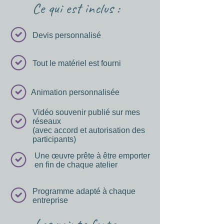
Ce qui est inclus :
Devis personnalisé
Tout le matériel est fourni
Animation personnalisée
Vidéo souvenir publié sur mes
réseaux
(avec accord et autorisation des
participants)
Une œuvre prête à être emporter
en fin de chaque atelier
Programme adapté à chaque
entreprise
Les points forts :