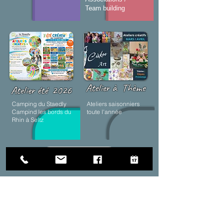
Team building
Atelier à
Thème
Atelier été
2026
Camping du Staedly
Ateliers saisonniers
Campind les bords du
toute l'année
Rhin à Seltz
Réserver
Suivez l'aventure créative
Retrouvez les coulisses des ateliers,