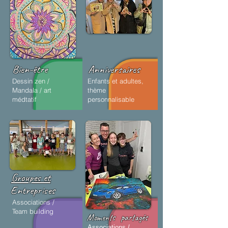
Bien-être
Anniversaires
Dessin zen /
Enfants et adultes,
Mandala /
art
thème
médtatif
personnalisable
Groupes et
Entreprises
Associations /
Team building
Moments
partagés
Associations /