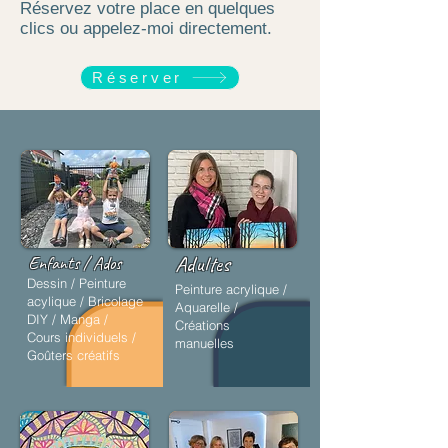
Réservez votre place en quelques
clics ou appelez-moi directement.
Réserver
Adultes
Enfants / Ados
Dessin / Peinture
Peinture acrylique /
acylique / Bricolage
Aquarelle /
DIY / Manga /
Créations
Cours individuels /
manuelles
Goûters créatifs