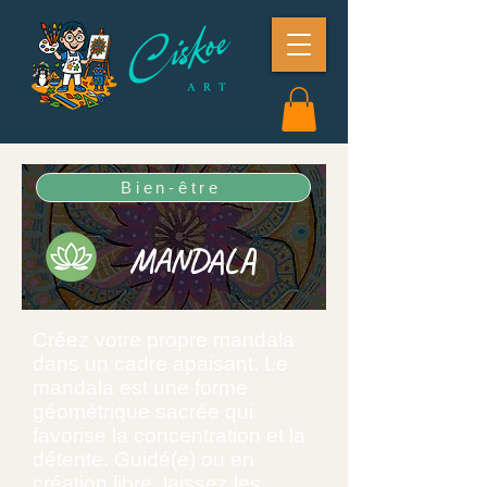
Bien-être
MANDALA
Créez votre propre mandala
dans un cadre apaisant. Le
mandala est une forme
géométrique sacrée qui
favorise la concentration et la
détente. Guidé(e) ou en
création libre, laissez les