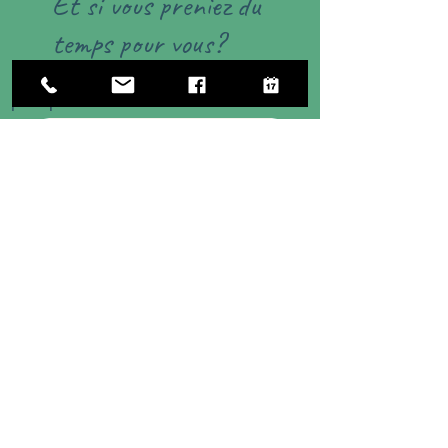
Et si vous preniez du
temps pour vous?
Réservez votre place ou contactez-moi
pour plus d'informations.
Réserver
07.83.22.81.07
Autres ateliers bien-être
Voir les autres ateliers bien-être
Suivez l'aventure créative