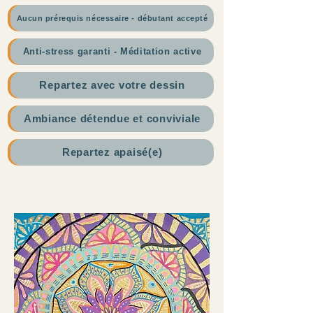
Aucun prérequis nécessaire - débutant accepté
Anti-stress garanti - Méditation active
Repartez avec votre dessin
Ambiance détendue et conviviale
Repartez apaisé(e)