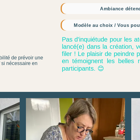
Ambiance détend
Modèle au choix / Vous pouv
Pas d’inquiétude pour les at
lancé(e) dans la création, 
filer ! Le plaisir de peindr
bilité de prévoir une
en témoignent les belles r
 si nécessaire en
participants. 😊