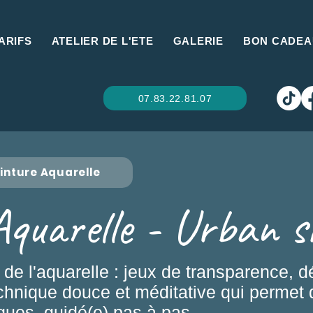
ARIFS
ATELIER DE L'ETE
GALERIE
BON CADEA
07.83.22.81.07
einture Aquarelle
Aquarelle - Urban s
e l'aquarelle : jeux de transparence, d
echnique douce et méditative qui permet
ques, guidé(e) pas à pas.