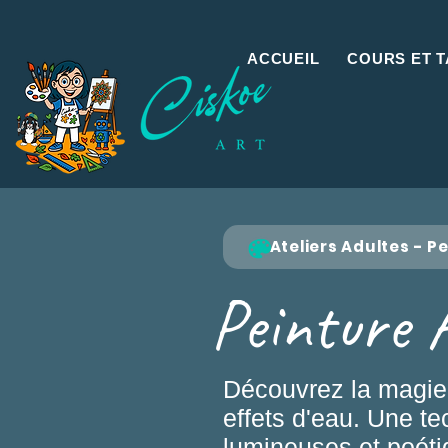
ACCUEIL
COURS ET T
Ateliers Adultes - P
Peinture 
Découvrez la magie d
effets d'eau. Une t
lumineuses et poéti