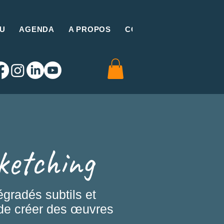
U
AGENDA
A PROPOS
CONTACT
ketching
égradés subtils et
 de créer des œuvres