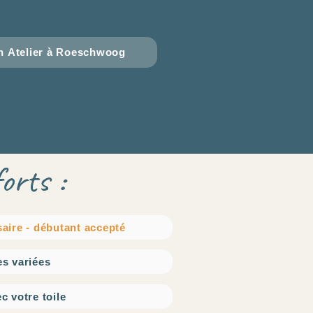
 Atelier à Roeschwoog
orts :
aire - débutant accepté
s variées
c votre toile