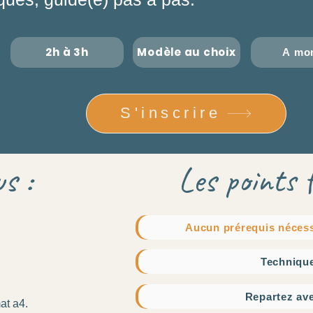
2h à 3h
Modèle au choix
A mon
S'inscrire
us :
Les points f
Aucun prérequis nécess
Technique
Repartez ave
at a4.